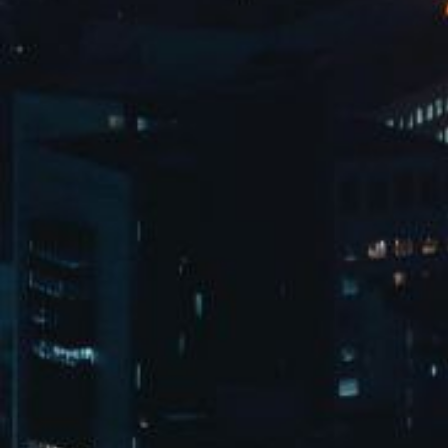
开·云体育集团
体育产业领先者
版权所有：开·云体育
鲁ICP备11026947号-1
京公网安备 11010102003895号