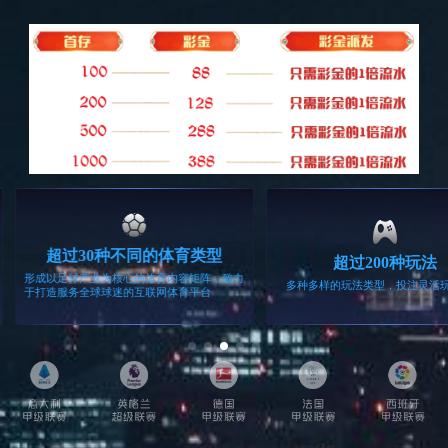
史使命。要坚持从实际出发、按规律办事，通过科学决策和
实干苦干，创造经得起实践和历史检验、真正造福人民、得
到群众公认的业绩。
文章指出，树立和践行正确政绩观，起决定性作用的是
党性。衡量党性强弱的根本尺子是公、私二字。只有党性坚
强、摒弃私心杂念，才能保证政绩观不出偏差。各级领导干
部要从实现党的使命任务出发，树立和践行正确政绩观，看
自己的思想和行动有没有偏离共产主义远大理想和中国特色
社会主义共同理想，有没有背离全心全意为人民服务根本宗
旨，有没有游离党的路线方针政策和党中央重大决策部署，
有没有脱离国情和本地区本部门实际，以功成不必在我、功
成必定有我的精神境界，心无旁骛推进中国式现代化。
文章指出，共产党人必须牢记，为民造福是最大政绩。
干事业、创政绩，为的是造福人民，不是为了个人升迁得
失。谋划推进工作，一定要坚持全心全意为人民服务的根本
宗旨，坚持以人民为中心的发展思想，坚持发展为了人民、