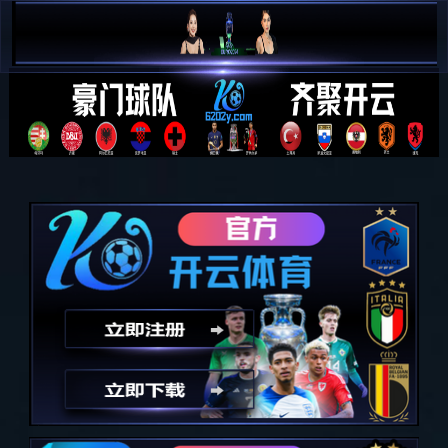
Kaiyun(杭州)云体育解决方
案有限公司
树立和践行正确政绩
观
学习教育专栏
首页
树立和践行正确政绩观学习教育专栏