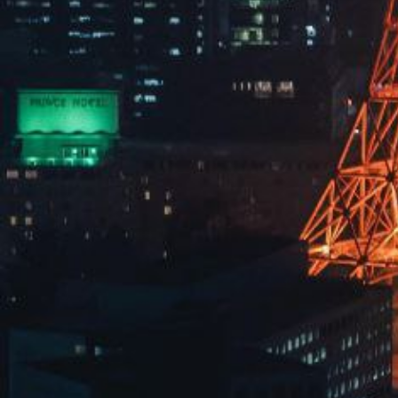
体育孵化业务
开·云体育集团
体育产业领先者