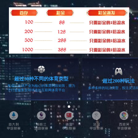
服务机构和平台。
八大板块