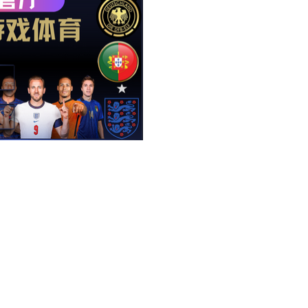
体育金融业务
体育科技业务
体育场馆运营业务
体育设施建设业务
体育赛事业务
体育旅游业务
物业及实物型资产管理业