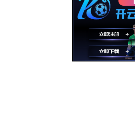
通过股权合作、科研产品转化及科技产品营销
科技领先产品，为政府、体育教育及社会俱乐
数据化，形成可应用落地的“体育科技”一站式