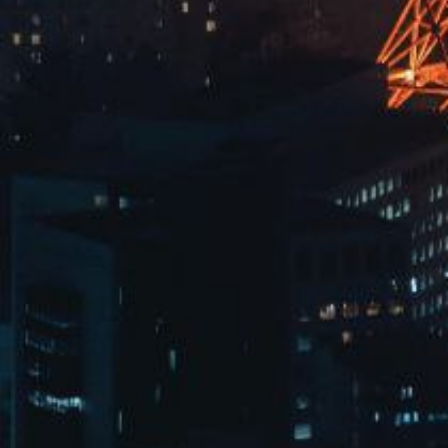
开·云体育集团
体育产业领先者
版权所有：开·云体育
鲁ICP备11026947号-1