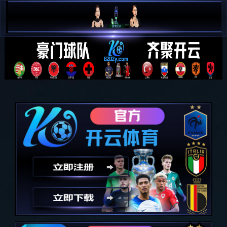
Kaiyun(杭州)云体育解决方
案有限公司
开云业绩
Home
开云业绩