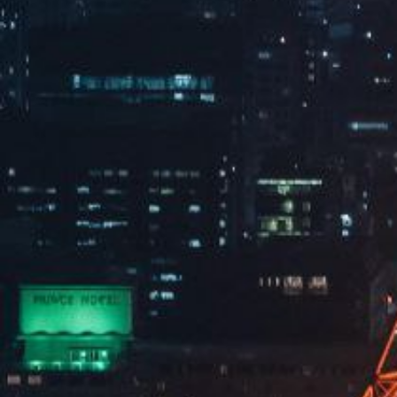
体育设施建设和体育工艺总承包
迎冬奥·冰雪系列赛
中国男子手球超级联赛
排球赛事
大型综合性赛事服务
开云冰上运动普及计划
“楚天羽王”羽毛球赛
体育云项目
“全民健身公共积分”平台