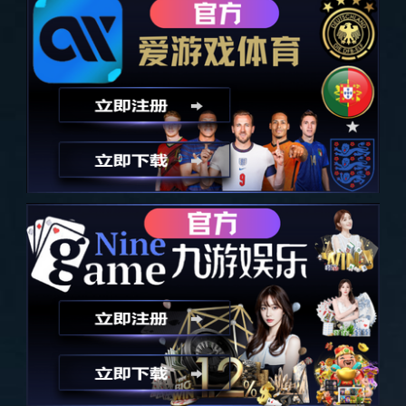
“楚天羽王”羽毛球赛
开·云体育集团与湖北省体育局乒乓球羽毛球运动管理中
心、湖北省羽毛球协会一起打造了2020 年“楚天羽王”羽毛
球系列赛。300 支球队、约5000 名选手在两个月的时间
里，以羽毛球之名相聚，在疫后重振的赛场上一展风采。