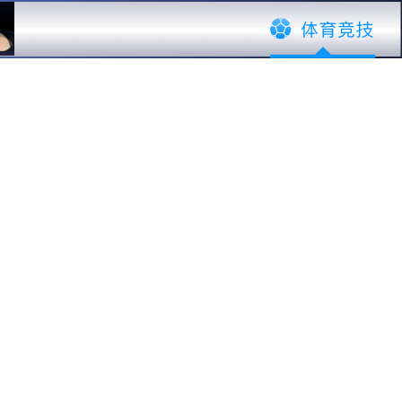
有限公司
66
业务
开云业绩
信息公开