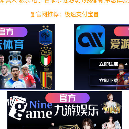
习贯彻全国两会精神进行部署、提出要求。
官、“十五五”起步关键节点召开的重要盛会，对于正处
导意义。集团上下要提高政治站位，深刻认识全国两会重
会精神引领集团高质量发展。
展指明了方向和路线。集团2026年要对标对表两会提
发展起好步、开好局。会议对2026年度五方面重点工作
落地见效，二是抓好树立和践行正确政绩观学习教育，三
理能力提升，五是抓好五年规划编制。
传贯彻全国两会精神，精心组织、周密安排，有力推
彻全国两会精神同学习贯彻党的二十届四中全会精神融会
教育紧密结合起来，确保学有成效。二要广泛开展宣传，
企业、进项目、进一线，做到深入人心。三要在结合融合
工作和重点任务，围绕两会确定的重点任务，找准工作的切
作再上新台阶。
人、各直管企业主要负责人、各党支部书记参加会议。