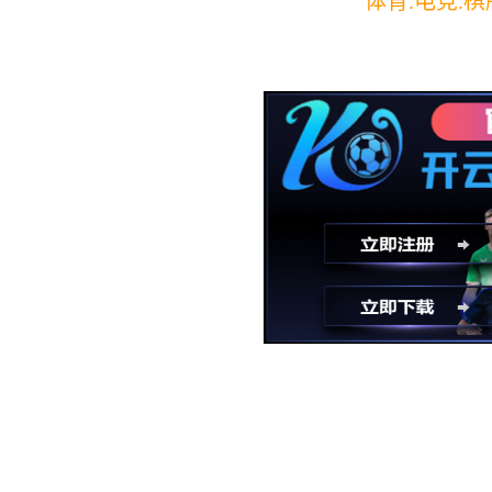
会议。集团党委书记、董事长王良玉同志就学
会议指出，今年全国两会是“十四五”圆满收
于深化改革的开·云体育集团具有很强的现实指
大意义，不断增强贯彻落实的政治自觉，用两
会议强调，今年两会为体育产业和国企改革发
出的相关部署要求，为“十五五”时期集团高质量
进行再动员、再部署，一是抓好党建强基工程
是抓好生产经营促进高质量发展，四是抓好治
会议要求，各部门和单位要认真开展学习宣
进、务求实效。一要深入学习领会，把学习贯
贯通起来，同开展树立和践行正确政绩观学习
运用各种形式开展宣传，推动全国两会精神进
中抓好贯彻落实，紧密结合集团2026年中心
入点和突破口，进一步提升治理能力，推动工
集团领导班子、总裁助理、各职能部门负责