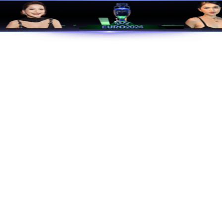
yun(杭州)云体育解决方案
北京市东城区体育馆路2号北京体育馆四层
+086 (010) 877 311 
首页
开云概况
新闻动态
发展规划
主要
新闻动态