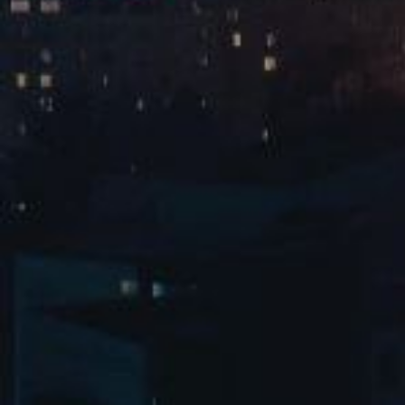
开云冰上运动普及计划
“楚天羽王”羽毛球赛
体育云项目
“全民健身公共积分”平台
开·云体育集团