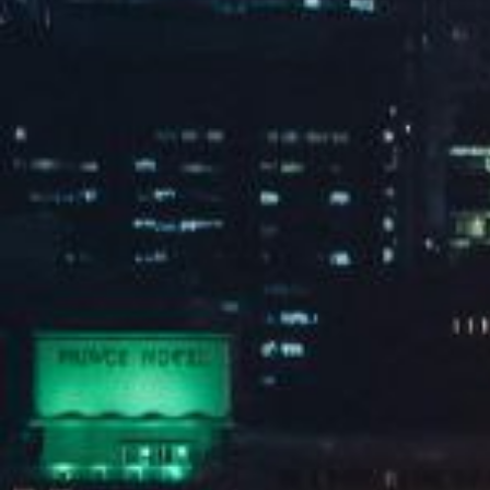
体育孵化业务
开云业绩
PPP 项目
体育设施建设和体育工艺总承包
迎冬奥·冰雪系列赛
中国男子手球超级联赛
排球赛事
大型综合性赛事服务