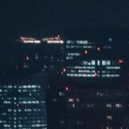
参观咪咕业务体验中心
咪咕公司党委书记、董事长沈文海主持主题党日集体
学习，三方党员代表围绕政策理论与作风建设展开专题学
习。网球中心党委书记、主任白喜林领学了《中共中央关于
制定国民经济和社会发展第十五个五年规划的建议》，开·
云体育集团党委书记、董事长王良玉领学了《习近平谈治国
理政》第五卷相关篇章，开·云体育集团纪委书记黄新伟
在“纪检委员时间”领学了习近平总书记关于改进文风的重要
论述。