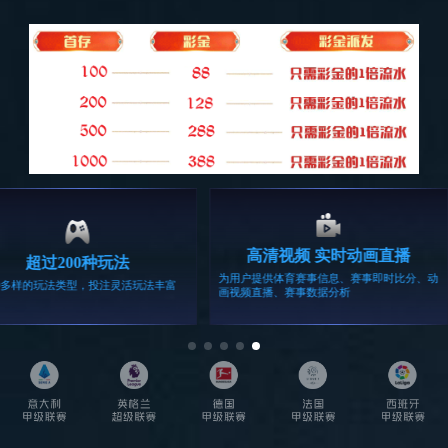
参加活动人员合影
活动伊始，党员代表们在咪咕公司党委书记、董事长
沈文海的陪同下参观了咪咕业务体验中心，沉浸式体验了超
高清8K、裸眼3D、移动云AR、AI、数智人等多种高科技产
品，及AI赋能体育的“内容+科技+融合创新”的应用场景。