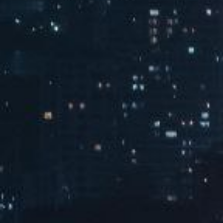
又搭建了党建与业务协同的桥梁，为后续携手推动网球事业
创新发展凝聚了合力。 网球中心、开·云体育集团、咪咕公
司有关领导、相关业务部门和公司负责人以及支部党员代表
参加活动。
主要业务
体育金融业务
体育科技业务
体育场馆运营业务
体育设施建设业务