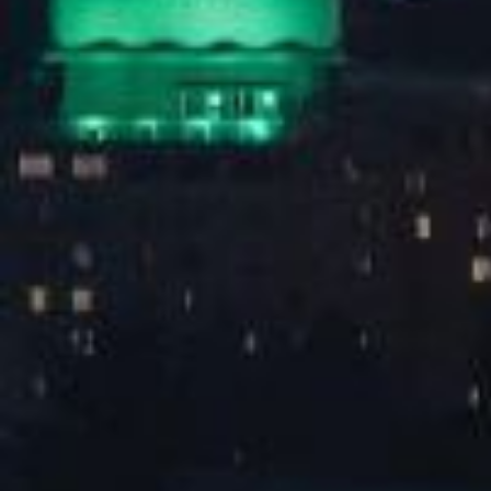
物业及实物型资产管理业务
体育孵化业务
开云业绩
PPP 项目
体育设施建设和体育工艺总承包
迎冬奥·冰雪系列赛
中国男子手球超级联赛
排球赛事