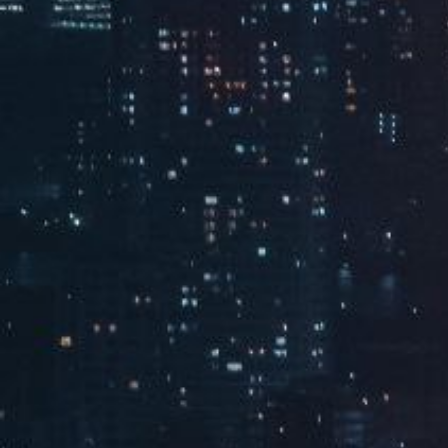
体育设施建设业务
体育赛事业务
体育旅游业务
物业及实物型资产管理业务
体育孵化业务
开云业绩
PPP 项目