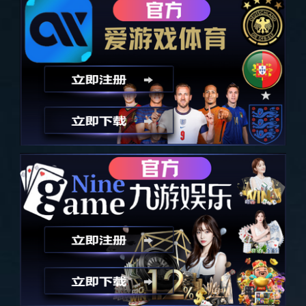
汇聚合力，共谋发展丨开·云体育
集团与青岛市体育局座谈交流 共
促体育产业协同发展
4月23日下午，青岛体育局党组书记、局长蔡全记带队
到访开·云体育集团，开·云体育集团党委书记、董事长王良
玉，总裁范磊出席会议，青岛体育局副局长张馨及有关部门
人员、开·云体育集团冯金虎、仇强胜、王成、王国栋等高
管层参加座谈。
座谈会上，双方围绕青岛市体育“十五五”规划、场馆建