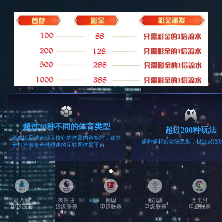
设运营一体化、打造特色赛事体系、竞技体育发展服务保
障、体育产业投资基金等领域进行了深入交流，希望加强沟
通联动，深化资源对接，取得务实成果。双方一致表示将建
立常态化合作与沟通机制，加快推动合作意向落实落地，积
极打造央地体育合作、政企合作高质量发展新模式。
主要业务
体育金融业务
体育科技业务
体育场馆运营业务